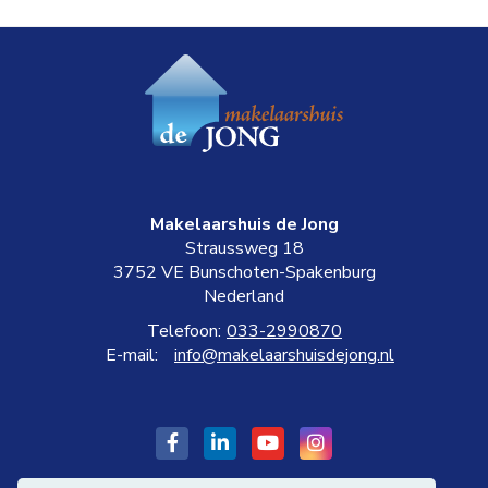
Makelaarshuis de Jong
Straussweg 18
3752 VE
Bunschoten-Spakenburg
Nederland
Telefoon:
033-2990870
E-mail:
info@makelaarshuisdejong.nl
Vind
LinkedIn
YouTube
Google+
ons
webpagina
webpagina
webpagina