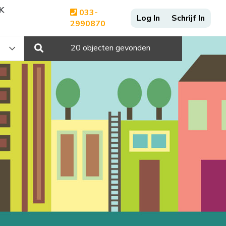
K
033-
2990870