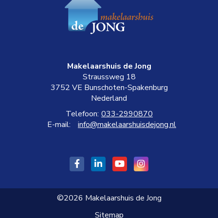
Makelaarshuis de Jong
Straussweg 18
3752 VE
Bunschoten-Spakenburg
Nederland
Telefoon:
033-2990870
E-mail:
info@makelaarshuisdejong.nl
Vind
LinkedIn
YouTube
Google+
ons
webpagina
webpagina
webpagina
leuk
©2026 Makelaarshuis de Jong
op
Sitemap