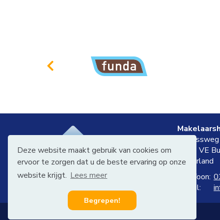
Makelaarsh
Straussweg
Deze website maakt gebruik van cookies om
3752 VE
Bu
Nederland
ervoor te zorgen dat u de beste ervaring op onze
website krijgt.
Lees meer
Telefoon:
0
E-mail:
i
Begrepen!
©2026 Makelaarshuis de Jong