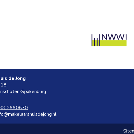
uis de Jong
 18
nschoten-Spakenburg
33-2990870
nfo@makelaarshuisdejong.nl
Site