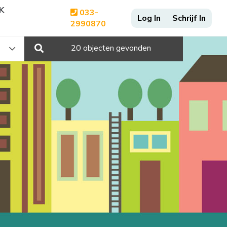
K
033-
2990870