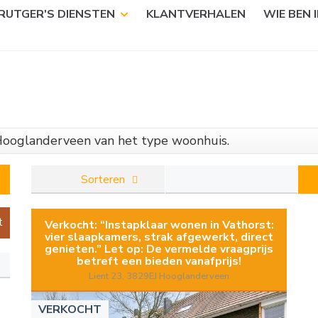
RUTGER'S DIENSTEN
KLANTVERHALEN
WIE BEN I
 Hooglanderveen van het type woonhuis.
Sorteren
t
Verkocht: “Instapklaar wonen in Vathorst:
vier slaapkamers, strak afgewerkt, direct
genieten.” Let op: De vermelde vraagprijs
betreft een bieden vanafprijs!
Lient 23, 3829EJ Hooglanderveen
VERKOCHT