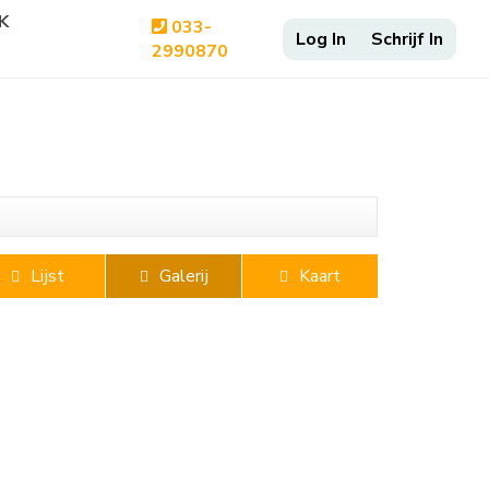
K
033-
2990870
Lijst
Galerij
Kaart