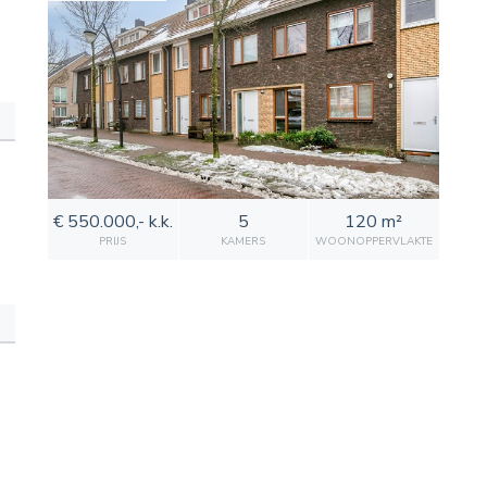
€ 550.000,- k.k.
5
120 m²
PRIJS
KAMERS
WOONOPPERVLAKTE