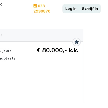
K
033-
2990870
!
€ 80.000,- k.k.
ijkerk
ndplaats