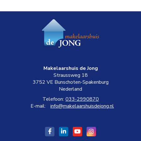
Makelaarshuis de Jong
Straussweg 18
3752 VE
Bunschoten-Spakenburg
Nederland
Telefoon:
033-2990870
E-mail:
info@makelaarshuisdejong.nl
Vind
LinkedIn
YouTube
Google+
ons
webpagina
webpagina
webpagina