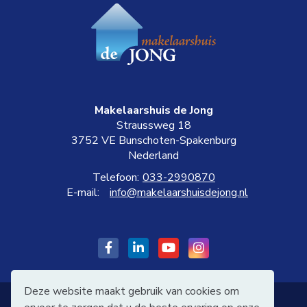
Makelaarshuis de Jong
Straussweg 18
3752 VE
Bunschoten-Spakenburg
Nederland
Telefoon:
033-2990870
E-mail:
info@makelaarshuisdejong.nl
Vind ons leuk op Facebook
LinkedIn webpagina
YouTube webpagina
Google+ webpagi
Deze website maakt gebruik van cookies om
©2026 Makelaarshuis de Jong